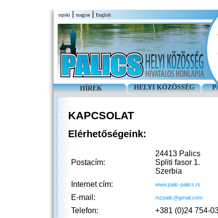
|
|
srpski
magyar
English
HELYI KÖZÖSSÉG
P
HÍREK
KAPCSOLAT
Elérhetőségeink:
24413 Palics
Postacím:
Spliti fasor 1.
Szerbia
Internet cím:
www.palic-palics.rs
E-mail:
mzpalic@gmail.com
Telefon:
+381 (0)24 754-0