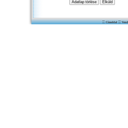
::
::
Címoldal
Vend