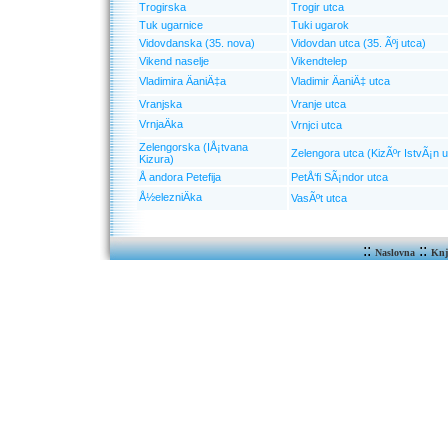
Trogirska
Trogir utca
Tuk ugarnice
Tuki ugarok
Vidovdanska (35. nova)
Vidovdan utca (35. Ãºj utca)
Vikend naselje
Vikendtelep
Vladimira ÄaniÄ‡a
Vladimir ÄaniÄ‡ utca
Vranjska
Vranje utca
VrnjaÄka
Vrnjci utca
Zelengorska (IÅ¡tvana
Zelengora utca (KizÃºr IstvÃ¡n u
Kizura)
Å andora Petefija
PetÅ‘fi SÃ¡ndor utca
Å½elezniÄka
VasÃºt utca
::
::
Naslovna
Knj