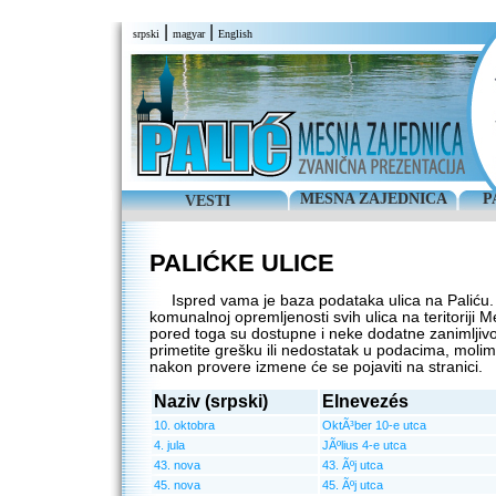
|
|
srpski
magyar
English
MESNA ZAJEDNICA
P
VESTI
PALIĆKE ULICE
Ispred vama je baza podataka ulica na Paliću. 
komunalnoj opremljenosti svih ulica na teritoriji M
pored toga su dostupne i neke dodatne zanimljivo
primetite grešku ili nedostatak u podacima, molim
nakon provere izmene će se pojaviti na stranici.
Naziv (srpski)
Elnevezés
10. oktobra
OktÃ³ber 10-e utca
4. jula
JÃºlius 4-e utca
43. nova
43. Ãºj utca
45. nova
45. Ãºj utca