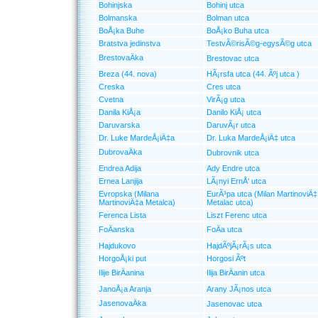
Bohinjska
Bohinj utca
Bolmanska
Bolman utca
BoÅ¡ka Buhe
BoÅ¡ko Buha utca
Bratstva jedinstva
TestvÃ©risÃ©g-egysÃ©g utca
BrestovaÄka
Brestovac utca
Breza (44. nova)
HÃ¡rsfa utca (44. Ãºj utca )
Creska
Cres utca
Cvetna
VirÃ¡g utca
Danila KiÅ¡a
Danilo KiÅ¡ utca
Daruvarska
DaruvÃ¡r utca
Dr. Luke MardeÅ¡iÄ‡a
Dr. Luka MardeÅ¡iÄ‡ utca
DubrovaÄka
Dubrovnik utca
Endrea Adija
Ady Endre utca
Ernea Lanjija
LÃ¡nyi ErnÅ‘ utca
Evropska (Milana
EurÃ³pa utca (Milan MartinoviÄ‡
MartinoviÄ‡a Metalca)
Metalac utca)
Ferenca Lista
Liszt Ferenc utca
FoÄanska
FoÄa utca
Hajdukovo
HajdÃºjÃ¡rÃ¡s utca
HorgoÅ¡ki put
Horgosi Ãºt
Ilije BirÄanina
Ilija BirÄanin utca
JanoÅ¡a Aranja
Arany JÃ¡nos utca
JasenovaÄka
Jasenovac utca