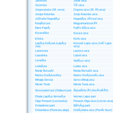
Javorska
Juhar utca
Jezerska
TÃ³ utca
Jorgovanska (38. nova)
Orgona utca (38. Ãºj utca)
Josipa Kolumba
Josip Kolumbo utca
JoÅ¾efa HegediÅ¡a
HegedÅ±s JÃ³zsef utca
KanjiÅ¡ki put
Magyarkanizsai Ãºt
Klare FejeÅ¡
FejÅ‘s KlÃ¡ra utca
KozaraÄka
Kozara utca
Krfska
Korfu utca
LajoÅ¡a KoÅ¡uta (LajoÅ¡a
Kossuth Lajos utca (JoÃ³ Lajos
Joa)
utca)
Lastovska
Lastovo utca
Lopudska
Lopud utca
LovaÄka
VadÃ¡sz utca
LudaÅ¡ka
Ludas utca
Marije BursaÄ‡
Marija BursaÄ‡ utca
Marka OreÅ¡koviÄ‡a
Marko OreÅ¡koviÄ‡ utca
Mihalja Servoa
Servo Mihalj utca
Nikole Tesle
Nikola Tesla utca
Novosadski put (Obilazni put)
ÃšjvidÃ©ki Ãºt (KerÃ¼lÅ‘Ãºt)
Obala LajoÅ¡a VermeÅ¡a
Vermes Lajos-part
Olge Penavin (Lovranska)
Penavin Olga utca (Lovran utca
Omladinski park
IfjÃºsÃ¡g park
Orbanfalva (Pionirska aleja)
OrbÃ¡nfalva utca (PionÃ­r fasor)