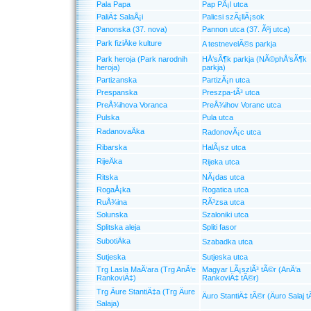
Pala Papa
Pap PÃ¡l utca
PaliÄ‡ SalaÅ¡i
Palicsi szÃ¡llÃ¡sok
Panonska (37. nova)
Pannon utca (37. Ãºj utca)
Park fiziÄke kulture
A testnevelÃ©s parkja
Park heroja (Park narodnih
HÅ‘sÃ¶k parkja (NÃ©phÅ‘sÃ¶k
heroja)
parkja)
Partizanska
PartizÃ¡n utca
Prespanska
Preszpa-tÃ³ utca
PreÅ¾ihova Voranca
PreÅ¾ihov Voranc utca
Pulska
Pula utca
RadanovaÄka
RadonovÃ¡c utca
Ribarska
HalÃ¡sz utca
RijeÄka
Rijeka utca
Ritska
NÃ¡das utca
RogaÅ¡ka
Rogatica utca
RuÅ¾ina
RÃ³zsa utca
Solunska
Szaloniki utca
Splitska aleja
Spliti fasor
SubotiÄka
Szabadka utca
Sutjeska
Sutjeska utca
Trg Lasla MaÄ‘ara (Trg AnÄ‘e
Magyar LÃ¡szlÃ³ tÃ©r (AnÄ‘a
RankoviÄ‡)
RankoviÄ‡ tÃ©r)
Trg Äure StantiÄ‡a (Trg Äure
Äuro StantiÄ‡ tÃ©r (Äuro Salaj 
Salaja)