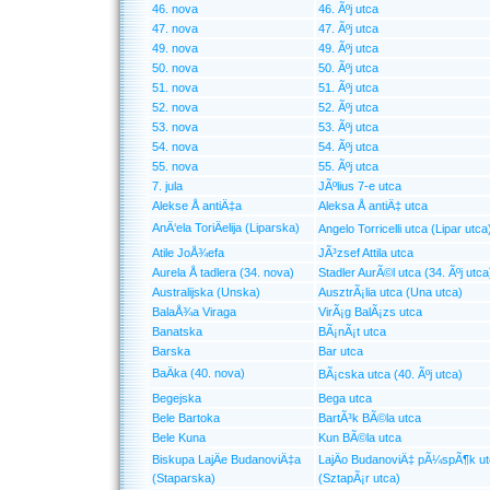
46. nova
46. Ãºj utca
47. nova
47. Ãºj utca
49. nova
49. Ãºj utca
50. nova
50. Ãºj utca
51. nova
51. Ãºj utca
52. nova
52. Ãºj utca
53. nova
53. Ãºj utca
54. nova
54. Ãºj utca
55. nova
55. Ãºj utca
7. jula
JÃºlius 7-e utca
Alekse Å antiÄ‡a
Aleksa Å antiÄ‡ utca
AnÄ‘ela ToriÄelija (Liparska)
Angelo Torricelli utca (Lipar utca
Atile JoÅ¾efa
JÃ³zsef Attila utca
Aurela Å tadlera (34. nova)
Stadler AurÃ©l utca (34. Ãºj utca
Australijska (Unska)
AusztrÃ¡lia utca (Una utca)
BalaÅ¾a Viraga
VirÃ¡g BalÃ¡zs utca
Banatska
BÃ¡nÃ¡t utca
Barska
Bar utca
BaÄka (40. nova)
BÃ¡cska utca (40. Ãºj utca)
Begejska
Bega utca
Bele Bartoka
BartÃ³k BÃ©la utca
Bele Kuna
Kun BÃ©la utca
Biskupa LajÄe BudanoviÄ‡a
LajÄo BudanoviÄ‡ pÃ¼spÃ¶k u
(Staparska)
(SztapÃ¡r utca)