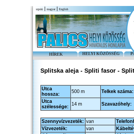
|
|
srpski
magyar
English
HELYI KÖZÖSSÉG
P
HÍREK
Splitska aleja - Spliti fasor - Spli
Utca
500 m
Telkek száma:
hossza:
Utca
14 m
Szavazóhely:
szélessége:
Szennyvízvezeték:
van
Telefon
Vízvezeték:
van
Kábelté