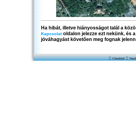
Ha hibát, illetve hiányosságot talál a köz
oldalon jelezze ezt nekünk, és 
Kapcsolat
jóváhagyást követően meg fognak jelenn
::
::
Címoldal
Vend