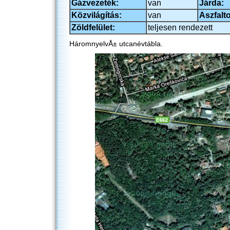
Gázvezeték:
van
Járda:
Közvilágítás:
van
Aszfalto
Zöldfelület:
teljesen rendezett
HáromnyelvÅ± utcanévtábla.