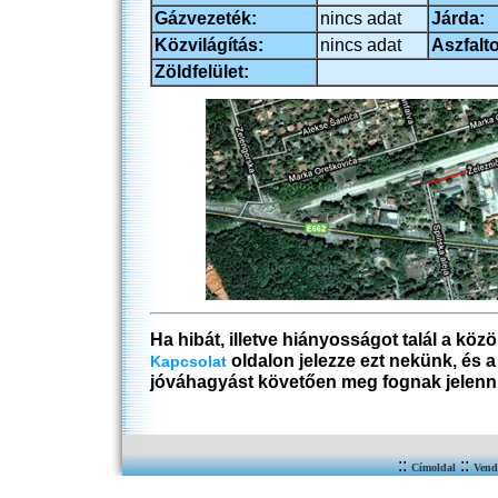
Gázvezeték:
nincs adat
Járda:
Közvilágítás:
nincs adat
Aszfalto
Zöldfelület:
Ha hibát, illetve hiányosságot talál a köz
oldalon jelezze ezt nekünk, és 
Kapcsolat
jóváhagyást követően meg fognak jelenn
::
::
Címoldal
Vend