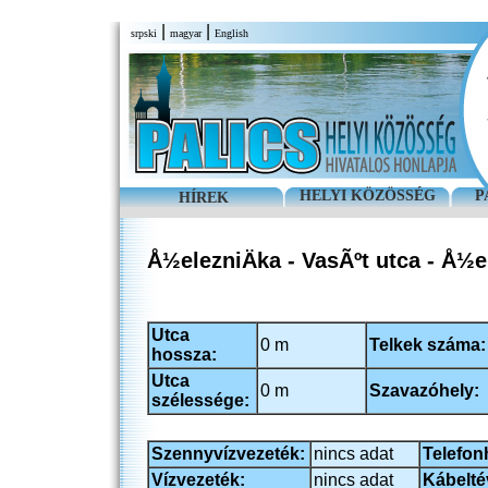
|
|
srpski
magyar
English
HELYI KÖZÖSSÉG
P
HÍREK
Å½elezniÄka - VasÃºt utca - Å½e
Utca
0 m
Telkek száma:
hossza:
Utca
0 m
Szavazóhely:
szélessége:
Szennyvízvezeték:
nincs adat
Telefon
Vízvezeték:
nincs adat
Kábelté