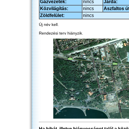
Gázvezeték:
nincs
Járda:
Közvilágítás:
nincs
Aszfaltos út
Zöldfelület:
nincs
Új név kell.
Rendezési terv hiányzik.
Ha hibát, illetve hiányosságot talál a köz