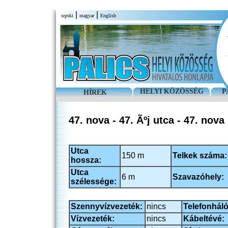
|
|
srpski
magyar
English
HELYI KÖZÖSSÉG
P
HÍREK
47. nova - 47. Ãºj utca - 47. nova
Utca
150 m
Telkek száma:
hossza:
Utca
6 m
Szavazóhely:
szélessége:
Szennyvízvezeték:
nincs
Telefonháló
Vízvezeték:
nincs
Kábeltévé: