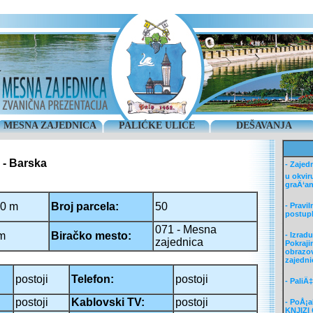
MESNA ZAJEDNICA
PALIĆKE ULICE
DEŠAVANJA
 - Barska
- Zajedn
u okvir
graÄ‘an
0 m
Broj parcela:
50
- Pravi
postup
071 - Mesna
m
Biračko mesto:
- Izradu
zajednica
Pokrajin
obrazov
zajedni
postoji
Telefon:
postoji
- PaliÄ‡
postoji
Kablovski TV:
postoji
- PoÅ¡a
KNJIZI