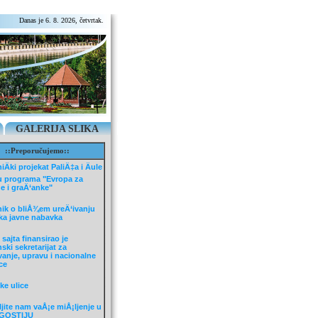
Danas je 6. 8. 2026, četvrtak.
GALERIJA SLIKA
::Preporučujemo::
iÄki projekat PaliÄ‡a i Äule
u programa "Evropa za
e i graÄ‘anke"
lnik o bliÅ¾em ureÄ‘ivanju
ka javne nabavka
 sajta finansirao je
ski sekretarijat za
anje, upravu i nacionalne
ce
ke ulice
ljite nam vaÅ¡e miÅ¡ljenje u
 GOSTIJU