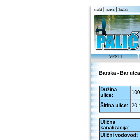
|
|
srpski
magyar
English
VESTI
Barska - Bar utca
Dužina
100
ulice:
Širina ulice:
20 
Ulična
kanalizacija:
Ulični vodovod: