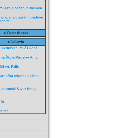
 PaliÄ‡a gledano iz svemira
t gradana bratskih gradova
khalmi
::Vreme danas::
::Linkovi::
 preduzeće Palić Ludaš
na Škola Miroslav Antić
ki vrt, Palić
atolička crkvena općina,
aratonski Savez Srbije,
nfo
nline