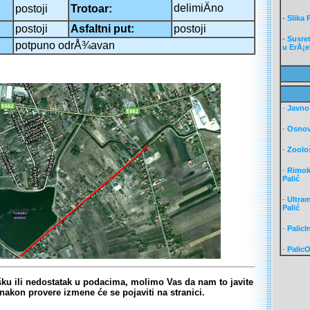
delimiÄno
postoji
Trotoar:
- Slika
postoji
Asfaltni put:
postoji
- Susre
potpuno odrÅ¾avan
u ErÅ¡e
-
Javno
-
Osnov
-
Zoološ
-
Rimok
Palić
-
Ultram
Palić
-
PalicI
-
PalicO
ešku ili nedostatak u podacima, molimo Vas da nam to javite
 nakon provere izmene će se pojaviti na stranici.