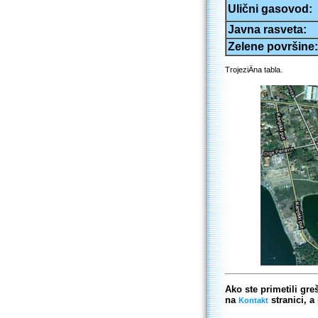
Ulični gasovod:
Javna rasveta:
Zelene površine:
TrojeziÄna tabla.
Ako ste primetili gr
na
stranici, a
Kontakt