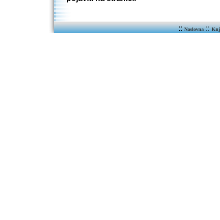
::
::
Naslovna
Knj