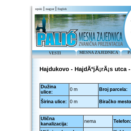
|
|
srpski
magyar
English
MESNA ZAJEDNICA
P
VESTI
Hajdukovo - HajdÃºjÃ¡rÃ¡s utca 
Dužina
0 m
Broj parcela:
ulice:
Širina ulice:
0 m
Biračko mesto
Ulična
nema
Telefon
kanalizacija: