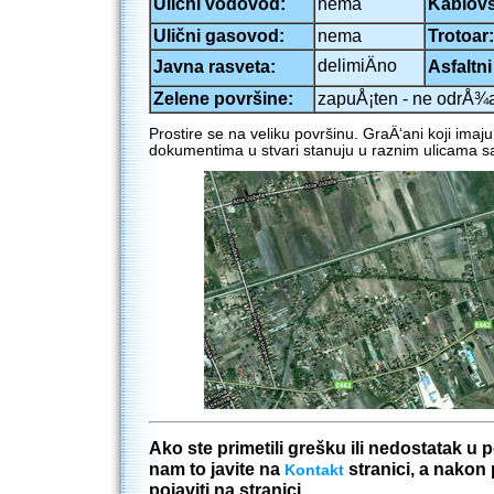
Ulični vodovod:
nema
Kablovs
Ulični gasovod:
nema
Trotoar:
delimiÄno
Javna rasveta:
Asfaltni
Zelene površine:
zapuÅ¡ten - ne odrÅ¾
Prostire se na veliku površinu. GraÄ‘ani koji imaj
dokumentima u stvari stanuju u raznim ulicama sa
Ako ste primetili grešku ili nedostatak u
nam to javite na
stranici, a nakon
Kontakt
pojaviti na stranici.