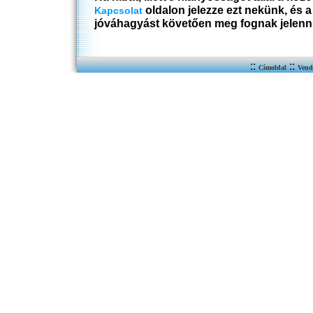
oldalon jelezze ezt nekünk, és 
Kapcsolat
jóváhagyást követően meg fognak jelenn
::
::
Címoldal
Vend