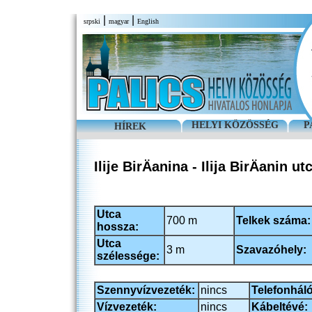
|
|
srpski
magyar
English
HELYI KÖZÖSSÉG
P
HÍREK
Ilije BirÄanina - Ilija BirÄanin ut
Utca
700 m
Telkek száma:
hossza:
Utca
3 m
Szavazóhely:
szélessége:
Szennyvízvezeték:
nincs
Telefonháló
Vízvezeték:
nincs
Kábeltévé: