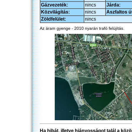
Gázvezeték:
nincs
Járda:
Közvilágítás:
nincs
Aszfaltos ú
Zöldfelület:
nincs
Az áram gyenge - 2010 nyarán trafó felújítás.
Ha hibát, illetve hiányosságot talál a köz