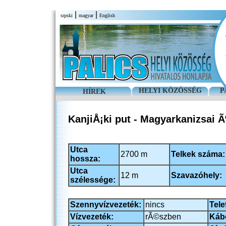
|
|
srpski
magyar
English
HELYI KÖZÖSSÉG
P
HÍREK
KanjiÅ¡ki put - Magyarkanizsai Ãº
Utca
2700 m
Telkek száma:
hossza:
Utca
12 m
Szavazóhely:
szélessége:
Szennyvízvezeték:
nincs
Tele
Vízvezeték:
rÃ©szben
Kábe