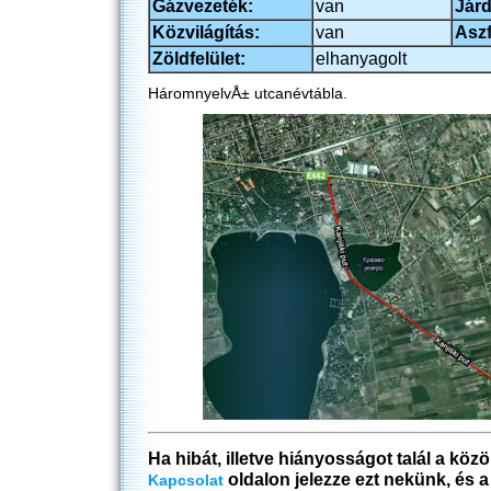
Gázvezeték:
van
Járd
Közvilágítás:
van
Aszf
Zöldfelület:
elhanyagolt
HáromnyelvÅ± utcanévtábla.
Ha hibát, illetve hiányosságot talál a köz
oldalon jelezze ezt nekünk, és 
Kapcsolat