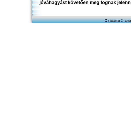
jóváhagyást követően meg fognak jelenn
::
::
Címoldal
Vend