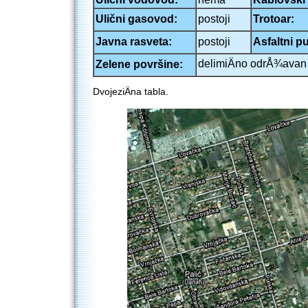
Ulični gasovod:
postoji
Trotoar:
Javna rasveta:
postoji
Asfaltni pu
delimiÄno odrÅ¾avan
Zelene površine:
DvojeziÄna tabla.