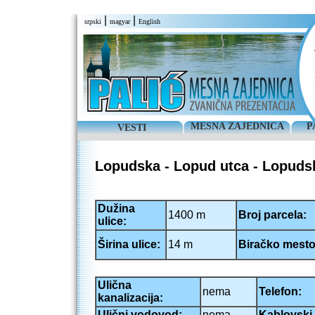
|
|
srpski
magyar
English
MESNA ZAJEDNICA
P
VESTI
Lopudska - Lopud utca - Lopuds
Dužina
1400 m
Broj parcela:
ulice:
Širina ulice:
14 m
Biračko mesto
Ulična
nema
Telefon:
kanalizacija:
Ulični vodovod:
nema
Kablovski