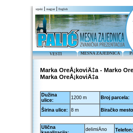
|
|
srpski
magyar
English
MESNA ZAJEDNICA
P
VESTI
Marka OreÅ¡koviÄ‡a - Marko Ore
Marka OreÅ¡koviÄ‡a
Dužina
1200 m
Broj parcela:
ulice:
Širina ulice:
8 m
Biračko mesto
Ulična
delimiÄno
Telefon
kanalizacija: