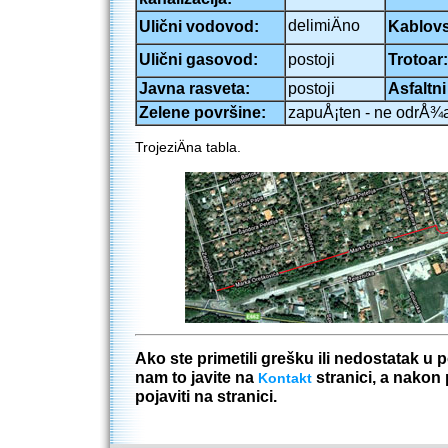
delimiÄno
Ulični vodovod:
Kablovs
Ulični gasovod:
postoji
Trotoar:
Javna rasveta:
postoji
Asfaltni
Zelene površine:
zapuÅ¡ten - ne odrÅ¾
TrojeziÄna tabla.
Ako ste primetili grešku ili nedostatak u
nam to javite na
stranici, a nakon
Kontakt
pojaviti na stranici.