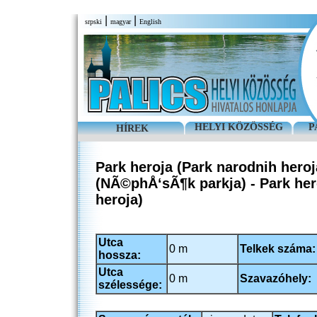
|
|
srpski
magyar
English
HELYI KÖZÖSSÉG
P
HÍREK
Park heroja (Park narodnih heroj
(NÃ©phÅ‘sÃ¶k parkja) - Park her
heroja)
Utca
0 m
Telkek száma:
hossza:
Utca
0 m
Szavazóhely:
szélessége: