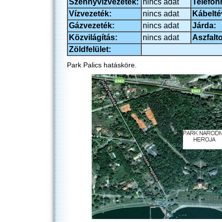
Szennyvízvezeték:
nincs adat
Telefon
Vízvezeték:
nincs adat
Kábelté
Gázvezeték:
nincs adat
Járda:
Közvilágítás:
nincs adat
Aszfalto
Zöldfelület:
Park Palics hatásköre.