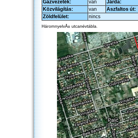
Gázvezeték:
van
Járda:
Közvilágítás:
van
Aszfaltos út:
Zöldfelület:
nincs
HáromnyelvÅ± utcanévtábla.