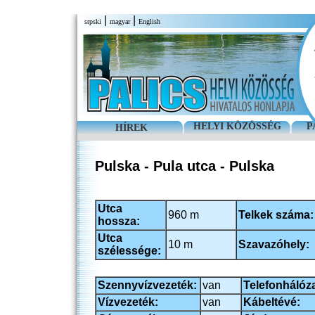
|
|
srpski
magyar
English
HELYI KÖZÖSSÉG
P
HÍREK
Pulska - Pula utca - Pulska
Utca
960 m
Telkek száma:
hossza:
Utca
10 m
Szavazóhely:
szélessége:
Szennyvízvezeték:
van
Telefonhálóza
Vízvezeték:
van
Kábeltévé: