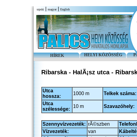
|
|
srpski
magyar
English
HELYI KÖZÖSSÉG
P
HÍREK
Ribarska - HalÃ¡sz utca - Ribars
Utca
1000 m
Telkek száma:
hossza:
Utca
10 m
Szavazóhely:
szélessége:
Szennyvízvezeték:
rÃ©szben
Telefon
Vízvezeték:
van
Kábelté