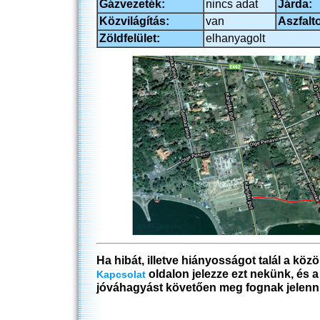
Gázvezeték:
nincs adat
Járda:
Közvilágítás:
van
Aszfalto
Zöldfelület:
elhanyagolt
Ha hibát, illetve hiányosságot talál a köz
oldalon jelezze ezt nekünk, és 
Kapcsolat
jóváhagyást követően meg fognak jelenn